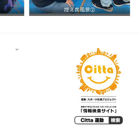
控え席風景➁