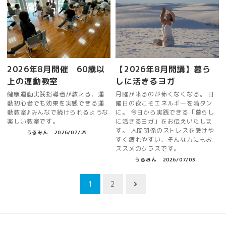
2026年8月開催 60歳以
【2026年8月開講】暮ら
上の運動教室
しに活きるヨガ
健康運動実践指導者が教える、運
月曜が来るのが怖くなくなる。 日
動初心者でも効果を実感できる運
曜日の夜こそエネルギーを満タン
動教室♪みんなで続けられるような
に。 今日から実践できる「暮らし
楽しい教室です。
に活きるヨガ」をお伝えいたしま
す。 人間関係のストレスを受けや
うるみん
2026/07/25
すく疲れやすい、そんな方にもお
ススメのクラスです。
うるみん
2026/07/03
投
1
2
稿
ナ
ビ