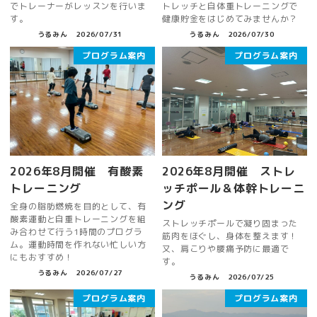
でトレーナーがレッスンを行いま
トレッチと自体重トレーニングで
す。
健康貯金をはじめてみませんか？
うるみん
2026/07/31
うるみん
2026/07/30
プログラム案内
プログラム案内
2026年8月開催 有酸素
2026年8月開催 ストレ
トレーニング
ッチポール＆体幹トレーニ
ング
全身の脂肪燃焼を目的として、有
酸素運動と自重トレーニングを組
ストレッチポールで凝り固まった
み合わせて行う1時間のプログラ
筋肉をほぐし、身体を整えます！
ム。運動時間を作れない忙しい方
又、肩こりや腰痛予防に最適で
にもおすすめ！
す。
うるみん
2026/07/27
うるみん
2026/07/25
プログラム案内
プログラム案内