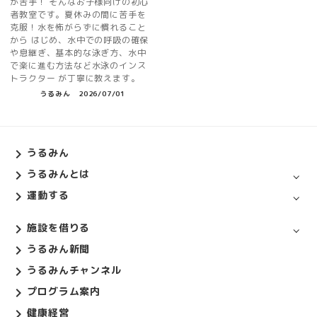
が苦手！ そんなお子様向けの初心
者教室です。夏休みの間に苦手を
克服！水を怖がらずに慣れること
から はじめ、水中での呼吸の確保
や息継ぎ、基本的な泳ぎ方、水中
で楽に進む方法など水泳のインス
トラクター が丁寧に教えます。
うるみん
2026/07/01
うるみん
うるみんとは
運動する
施設を借りる
うるみん新聞
うるみんチャンネル
プログラム案内
健康経営