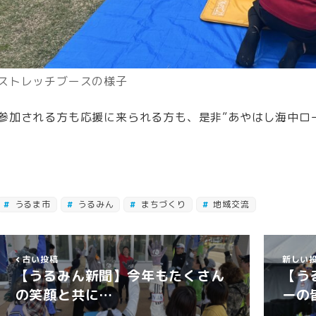
ストレッチブースの様子
参加される方も応援に来られる方も、是非”あやはし海中ロ
うるま市
うるみん
まちづくり
地域交流
古い投稿
新しい
【うるみん新聞】今年もたくさん
【う
の笑顔と共に…
ーの