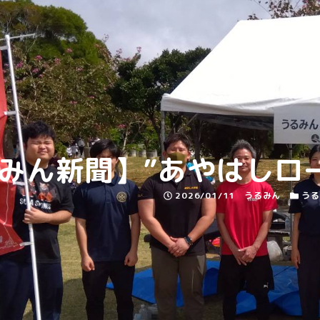
みん新聞】”あやはしロ
投稿日
著者
カテゴ
2026/01/11
うるみん
うる