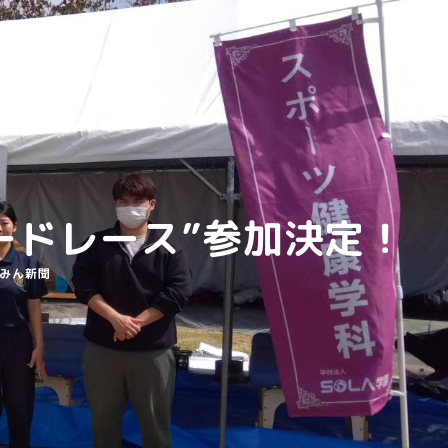
ードレース”参加決定！
リー
みん新聞